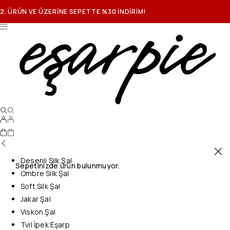
2. ÜRÜN VE ÜZERİNE SEPETTE %30 İNDİRİM!
Desenli Silk Şal
Sepetinizde ürün bulunmuyor.
Ombre Silk Şal
Soft Silk Şal
Jakar Şal
Viskon Şal
Tvil İpek Eşarp