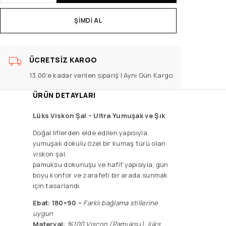
ŞIMDI AL
ÜCRETSIZ KARGO
13.00'e kadar verilen sipariş | Aynı Gün Kargo
ÜRÜN DETAYLARI
Lüks Viskon Şal –
Ultra Yumuşak ve Şık
Doğal liflerden elde edilen yapısıyla
yumuşak dokulu özel bir kumaş türü olan
viskon şal,
pamuksu dokunuşu ve hafif yapısıyla, gün
boyu konfor ve zarafeti bir arada sunmak
için tasarlandı.
Ebat: 180×90 –
F
arklı bağlama stillerine
uygun
Materyal:
%100 Viscon (Pamuksu), lüks