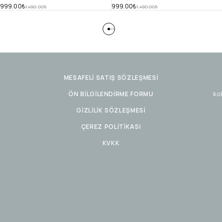
999.00
₺
999.00
₺
1,490.00
₺
1,490.00
₺
MESAFELİ SATIŞ SÖZLEŞMESİ
ko
ÖN BİLGİLENDİRME FORMU
GİZLİLİK SÖZLEŞMESİ
ÇEREZ POLİTİKASI
KVKK