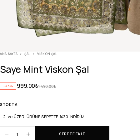
ANA SAYFA
ŞAL
VISKON ŞAL
Saye Mint Viskon Şal
999.00
₺
-33%
1,490.00
₺
STOKTA
2. ve ÜZERİ ÜRÜNE SEPETTE %30 İNDİRİM!
SEPETE EKLE