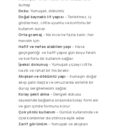
kumaş
Doku:
Yumuşak, dökümlü
Doğal kaynaklı lif yapısı
– Terletmez, iç
göstermez, ciltle uyumlu ve konforlu bir
kullanım sunar.
Orta gramaj
– Ne ince ne fazla kalın; her
mevsim için
Hafif ve nefes alabilen yapı
– Hava
geçirgenliği ve hafif yapısı gün boyu ferah
ve konforlu bir kullanım sağlar.
İpeksi dokunuş
– Yumuşak yüzeyi ciltte
nazik ve rahat bir his bırakır.
Akışkan ve dökümlü yapı
– Kumaşın doğal
akışı şalın başta ve omuzlarda estetik bir
duruş sergilemesini sağlar.
Kolay şekil alma
– Dengeli dokusu
sayesinde bağlama sırasında kolay form alır
ve gün içinde formunu korur.
Çok yönlü kullanım
– Günlük kullanımda ve
özel kombinler de stilinize eşlik eder.
Zarif görünüm
– Yumuşak ve akışkan