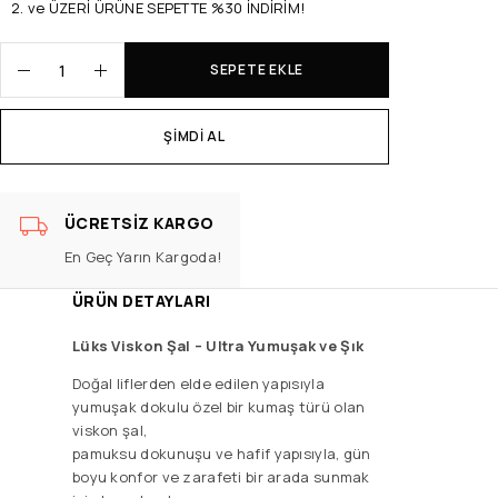
2. ve ÜZERİ ÜRÜNE SEPETTE %30 İNDİRİM!
SEPETE EKLE
ŞIMDI AL
ÜCRETSIZ KARGO
En Geç Yarın Kargoda!
ÜRÜN DETAYLARI
Lüks Viskon Şal –
Ultra Yumuşak ve Şık
Doğal liflerden elde edilen yapısıyla
yumuşak dokulu özel bir kumaş türü olan
viskon şal,
pamuksu dokunuşu ve hafif yapısıyla, gün
boyu konfor ve zarafeti bir arada sunmak