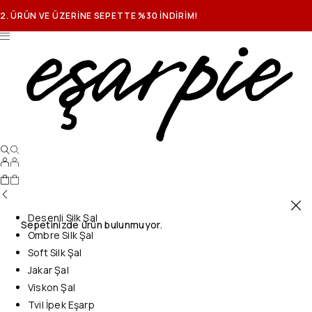
2. ÜRÜN VE ÜZERİNE SEPETTE %30 İNDİRİM!
Desenli Silk Şal
Sepetinizde ürün bulunmuyor.
Ombre Silk Şal
Soft Silk Şal
Jakar Şal
Viskon Şal
Tvil İpek Eşarp