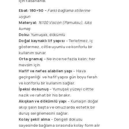
için tasarlandı.
Ebat: 180×90 –
F
arklı bağlama stillerine
uygun
Materyal:
%100 Viscon (Pamuksu), lüks
kumaş
Doku:
Yumuşak, dökümlü
Doğal kaynaklı lif yapısı
– Terletmez, iç
göstermez, ciltle uyumlu ve konforlu bir
kullanım sunar.
Orta gramaj
– Ne ince ne fazla kalın; her
mevsim için
Hafif ve nefes alabilen yapı
– Hava
geçirgenliği ve hafif yapısı gün boyu ferah
ve konforlu bir kullanım sağlar.
İpeksi dokunuş
– Yumuşak yüzeyi ciltte
nazik ve rahat bir his bırakır.
Akışkan ve dökümlü yapı
– Kumaşın doğal
akışı şalın başta ve omuzlarda estetik bir
duruş sergilemesini sağlar.
Kolay şekil alma
– Dengeli dokusu
sayesinde bağlama sırasında kolay form alır