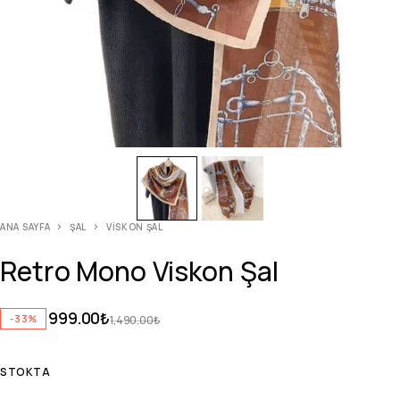
ANA SAYFA
ŞAL
VISKON ŞAL
Retro Mono Viskon Şal
999.00
₺
-33%
1,490.00
₺
STOKTA