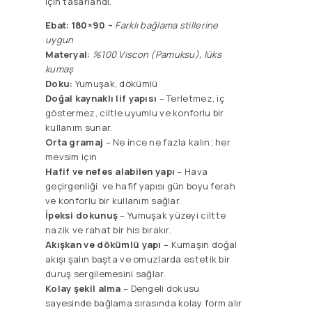
için tasarlandı.
Ebat: 180×90 –
F
arklı bağlama stillerine
uygun
Materyal:
%100 Viscon (Pamuksu), lüks
kumaş
Doku:
Yumuşak, dökümlü
Doğal kaynaklı lif yapısı
– Terletmez, iç
göstermez, ciltle uyumlu ve konforlu bir
kullanım sunar.
Orta gramaj
– Ne ince ne fazla kalın; her
mevsim için
Hafif ve nefes alabilen yapı
– Hava
geçirgenliği ve hafif yapısı gün boyu ferah
ve konforlu bir kullanım sağlar.
İpeksi dokunuş
– Yumuşak yüzeyi ciltte
nazik ve rahat bir his bırakır.
Akışkan ve dökümlü yapı
– Kumaşın doğal
akışı şalın başta ve omuzlarda estetik bir
duruş sergilemesini sağlar.
Kolay şekil alma
– Dengeli dokusu
sayesinde bağlama sırasında kolay form alır