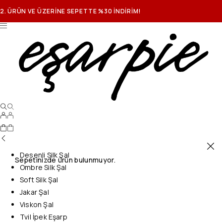
2. ÜRÜN VE ÜZERİNE SEPETTE %30 İNDİRİM!
Desenli Silk Şal
Sepetinizde ürün bulunmuyor.
Ombre Silk Şal
Soft Silk Şal
Jakar Şal
Viskon Şal
Tvil İpek Eşarp