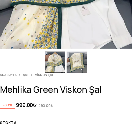
ANA SAYFA
ŞAL
VISKON ŞAL
Mehlika Green Viskon Şal
999.00
₺
-33%
1,490.00
₺
STOKTA