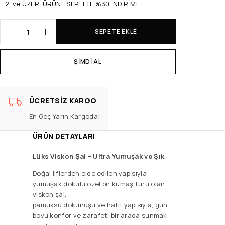
2. ve ÜZERİ ÜRÜNE SEPETTE %30 İNDİRİM!
SEPETE EKLE
ŞIMDI AL
ÜCRETSIZ KARGO
En Geç Yarın Kargoda!
ÜRÜN DETAYLARI
Lüks Viskon Şal –
Ultra Yumuşak ve Şık
Doğal liflerden elde edilen yapısıyla
yumuşak dokulu özel bir kumaş türü olan
viskon şal,
pamuksu dokunuşu ve hafif yapısıyla, gün
boyu konfor ve zarafeti bir arada sunmak