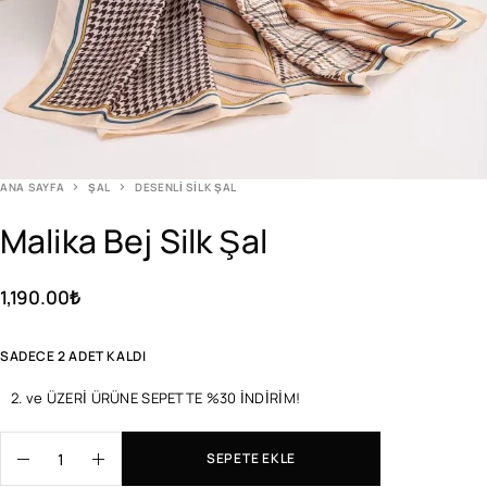
ANA SAYFA
ŞAL
DESENLI SILK ŞAL
Malika Bej Silk Şal
1,190.00
₺
SADECE 2 ADET KALDI
2. ve ÜZERİ ÜRÜNE SEPETTE %30 İNDİRİM!
SEPETE EKLE