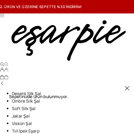
2. ÜRÜN VE ÜZERİNE SEPETTE %30 İNDİRİM!
Desenli Silk Şal
Sepetinizde ürün bulunmuyor.
Ombre Silk Şal
Soft Silk Şal
Jakar Şal
Viskon Şal
Tvil İpek Eşarp