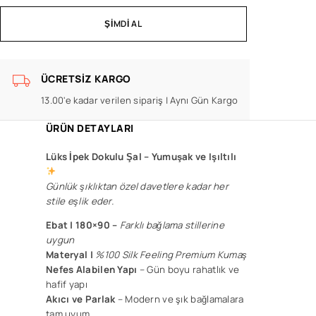
ŞIMDI AL
ÜCRETSIZ KARGO
13.00'e kadar verilen sipariş | Aynı Gün Kargo
ÜRÜN DETAYLARI
Lüks İpek Dokulu Şal –
Yumuşak ve Işıltılı
Günlük şıklıktan özel davetlere kadar her
stile eşlik eder.
Ebat | 180×90 –
F
arklı bağlama stillerine
uygun
Materyal |
%100 Silk Feeling Premium Kumaş
Nefes Alabilen Yapı
– Gün boyu rahatlık ve
hafif yapı
Akıcı ve Parlak
– Modern ve şık bağlamalara
tam uyum