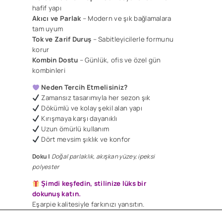
hafif yapı
Akıcı ve Parlak
– Modern ve şık bağlamalara
tam uyum
Tok ve Zarif
Duruş
– Sabitleyicilerle formunu
korur
Kombin Dostu
– Günlük, ofis ve özel gün
kombinleri
Neden Tercih Etmelisiniz?
Zamansız tasarımıyla her sezon şık
Dökümlü ve kolay şekil alan yapı
​Kırışmaya karşı dayanıklı
Uzun ömürlü kullanım
Dört mevsim şıklık ve konfor
Doku |
Doğal parlaklık, akışkan yüzey, ipeksi
polyester
Şimdi keşfedin, stilinize lüks bir
dokunuş katın.
Eşarpie kalitesiyle farkınızı yansıtın.