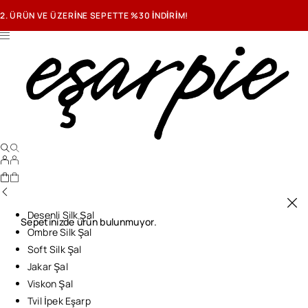
2. ÜRÜN VE ÜZERİNE SEPETTE %30 İNDİRİM!
Desenli Silk Şal
Sepetinizde ürün bulunmuyor.
Ombre Silk Şal
Soft Silk Şal
Jakar Şal
Viskon Şal
Tvil İpek Eşarp