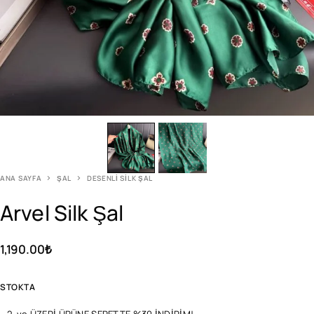
ANA SAYFA
ŞAL
DESENLI SILK ŞAL
Arvel Silk Şal
1,190.00
₺
STOKTA