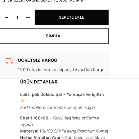
2. ve ÜZERİ ÜRÜNE SEPETTE %30 İNDİRİM!
SEPETE EKLE
ŞIMDI AL
ÜCRETSIZ KARGO
13.00'e kadar verilen sipariş | Aynı Gün Kargo
ÜRÜN DETAYLARI
Lüks İpek Dokulu Şal –
Yumuşak ve Işıltılı
Farklı stillere zahmetsizce uyum sağlar.
Ebat | 180×90 –
F
arklı bağlama stillerine
uygun
Materyal |
%100 Silk Feeling Premium Kumaş
Nefes Alabilen Yapı
– Gün boyu rahatlık ve