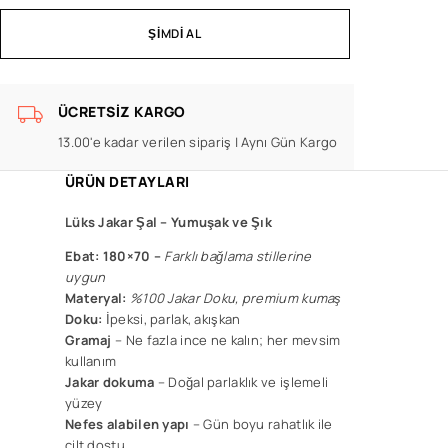
ŞIMDI AL
ÜCRETSIZ KARGO
13.00'e kadar verilen sipariş | Aynı Gün Kargo
ÜRÜN DETAYLARI
Lüks Jakar Şal –
Yumuşak ve Şık
Ebat: 180×70 –
F
arklı bağlama stillerine
uygun
Materyal:
%100 Jakar Doku, premium kumaş
Doku:
İpeksi, parlak, akışkan
Gramaj
– Ne fazla ince ne kalın; her mevsim
kullanım
Jakar dokuma
– Doğal parlaklık ve işlemeli
yüzey
Nefes alabilen yapı
– Gün boyu rahatlık ile
cilt dostu