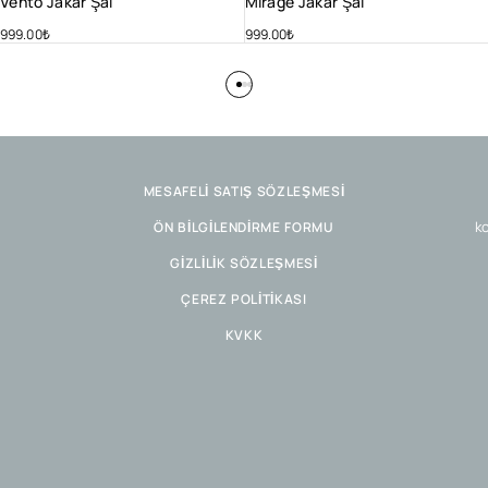
Vento Jakar Şal
Mirage Jakar Şal
999.00
₺
999.00
₺
MESAFELİ SATIŞ SÖZLEŞMESİ
ko
ÖN BİLGİLENDİRME FORMU
GİZLİLİK SÖZLEŞMESİ
ÇEREZ POLİTİKASI
KVKK