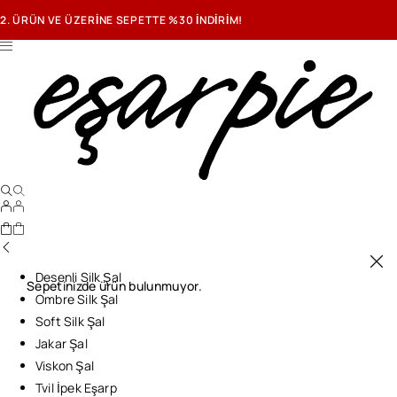
2. ÜRÜN VE ÜZERİNE SEPETTE %30 İNDİRİM!
Desenli Silk Şal
Sepetinizde ürün bulunmuyor.
Ombre Silk Şal
Soft Silk Şal
Jakar Şal
Viskon Şal
Tvil İpek Eşarp