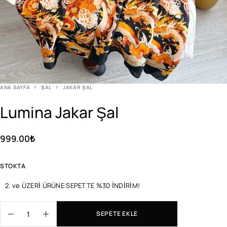
ANA SAYFA
ŞAL
JAKAR ŞAL
Lumina Jakar Şal
999.00
₺
STOKTA
2. ve ÜZERİ ÜRÜNE SEPETTE %30 İNDİRİM!
SEPETE EKLE