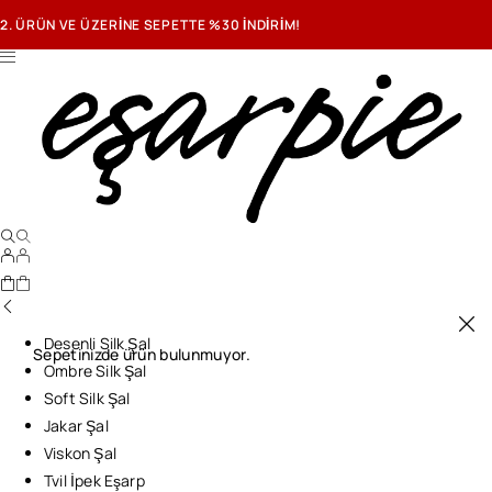
2. ÜRÜN VE ÜZERİNE SEPETTE %30 İNDİRİM!
Desenli Silk Şal
Sepetinizde ürün bulunmuyor.
Ombre Silk Şal
Soft Silk Şal
Jakar Şal
Viskon Şal
Tvil İpek Eşarp