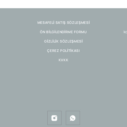
MESAFELİ SATIŞ SÖZLEŞMESİ
ko
ÖN BİLGİLENDİRME FORMU
GİZLİLİK SÖZLEŞMESİ
ÇEREZ POLİTİKASI
KVKK