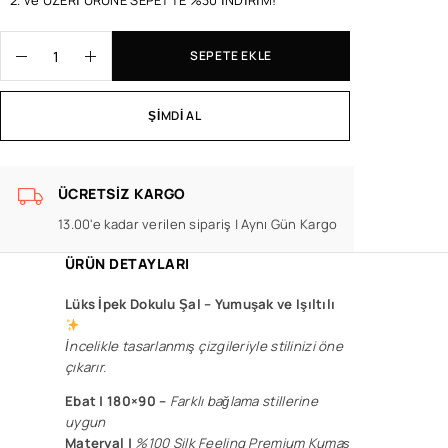
2. ve ÜZERİ ÜRÜNE SEPETTE %30 İNDİRİM!
SEPETE EKLE
ŞIMDI AL
ÜCRETSIZ KARGO
13.00'e kadar verilen sipariş | Aynı Gün Kargo
ÜRÜN DETAYLARI
Lüks İpek Dokulu Şal –
Yumuşak ve Işıltılı
İncelikle tasarlanmış çizgileriyle stilinizi öne
çıkarır.
Ebat | 180×90 –
F
arklı bağlama stillerine
uygun
Materyal |
%100 Silk Feeling Premium Kumaş