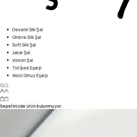
Desenli Silk Şal
Ombre Silk Şal
Soft Silk Şal
Jakar Şal
Viskon Şal
Tvil İpek Eşarp
Wool Omuz Eşarp
Sepetinizde ürün bulunmuyor.