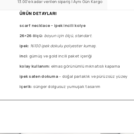
13.00'e kadar verilen sipariş | Aynı Gün Kargo
ÜRÜN DETAYLARI
scarf necklace – ipek incili kolye
26×26 ölçü:
boyun için ölçü, standart.
ipek:
%100 ipek dokulu polyester kumaş.
inci:
gümüş ve gold incili paket içeriği
kolay kullanım:
elmas görünümlü mıknatıslı kapama
ipek saten dokuma
– doğal parlaklık ve pürüzsüz yüzey
içerik:
sünger dolgusuz yumuşak tasarım