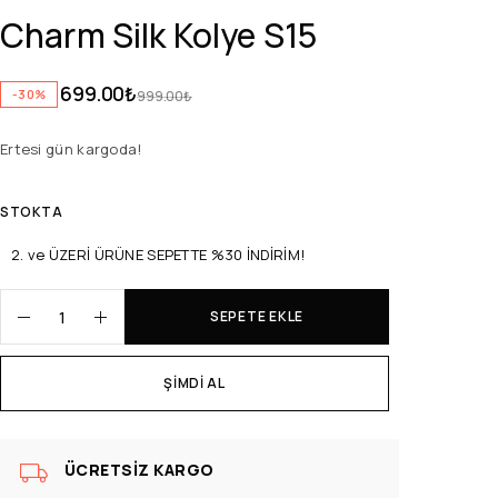
Charm Silk Kolye S15
699.00
₺
-30%
999.00
₺
Ertesi gün kargoda!
STOKTA
2. ve ÜZERİ ÜRÜNE SEPETTE %30 İNDİRİM!
SEPETE EKLE
ŞIMDI AL
ÜCRETSIZ KARGO