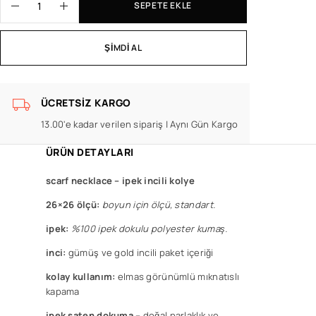
SEPETE EKLE
ŞIMDI AL
ÜCRETSIZ KARGO
13.00'e kadar verilen sipariş | Aynı Gün Kargo
ÜRÜN DETAYLARI
scarf necklace – ipek incili kolye
26×26 ölçü:
boyun için ölçü, standart.
ipek:
%100 ipek dokulu polyester kumaş.
inci:
gümüş ve gold incili paket içeriği
kolay kullanım:
elmas görünümlü mıknatıslı
kapama
ipek saten dokuma
– doğal parlaklık ve