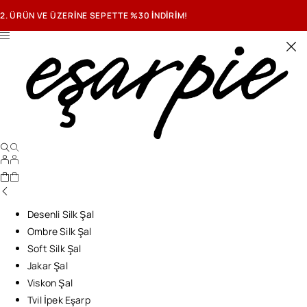
2. ÜRÜN VE ÜZERİNE SEPETTE %30 İNDİRİM!
Desenli Silk Şal
Ombre Silk Şal
Soft Silk Şal
Jakar Şal
Viskon Şal
Tvil İpek Eşarp