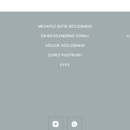
MESAFELİ SATIŞ SÖZLEŞMESİ
ko
ÖN BİLGİLENDİRME FORMU
GİZLİLİK SÖZLEŞMESİ
ÇEREZ POLİTİKASI
KVKK