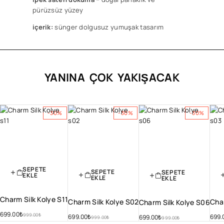
pürüzsüz yüzey
içerik:
sünger dolgusuz yumuşak tasarım
YANINA ÇOK YAKIŞACAK
-30%
-30%
-30%
SEPETE
SEPETE
SEPETE
EKLE
EKLE
EKLE
Charm Silk Kolye S11
Charm Silk Kolye S02
Cha
Charm Silk Kolye S06
699.00
₺
999.00
₺
699.00
₺
699.
699.00
₺
999.00
₺
999.00
₺