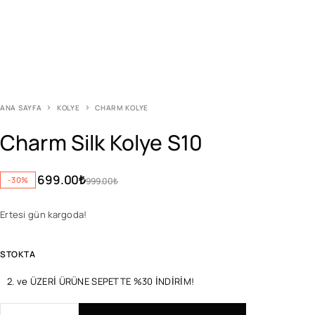
ANA SAYFA
KOLYE
CHARM KOLYE
Charm Silk Kolye S10
699.00
₺
-30%
999.00
₺
Ertesi gün kargoda!
STOKTA
2. ve ÜZERİ ÜRÜNE SEPETTE %30 İNDİRİM!