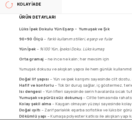
KOLAY İADE
ÜRÜN DETAYLARI
Lüks İpek Dokulu Yün Eşarp –
Yumuşak ve Şık
90×90 Ölçü
–
f
arklı kullanım stilleri, eşarp ve fular
Yün İpek
–
%100 Yün, İpeksi Doku. Lüks kumaş
Orta gramaj
– ne ince ne kalın; her mevsim için
Yumuşak dokusu ve akışkan yapısı ile hem günlük kullanımda 
Doğal lif yapısı
– Yün ve ipek karışımı sayesinde cilt dostu, 
Hafif ve konforlu
– Tok bir duruş sağlar, iç göstermez, ter
Isı dengesi
– Yün lifleri sayesinde serin havalarda sıcak tut
Yumuşak ve pürüzsüz dokunuş
– Ciltle temasında rahats
Kolay şekil alma
– Kaygan olmayan yüzeyi sayesinde kolay f
Doğal ışıltı
– Zarif parlaklık eşarba sofistike ve lüks bir gör
Dökümlü yapı
– Kumaşa polyester katkısı ile akışkan yapı 