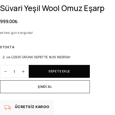
Süvari Yeşil Wool Omuz Eşarp
999.00
₺
ertesi gün kargoda!
STOKTA
2. ve ÜZERİ ÜRÜNE SEPETTE %30 İNDİRİM!
SEPETE EKLE
ŞIMDI AL
ÜCRETSIZ KARGO