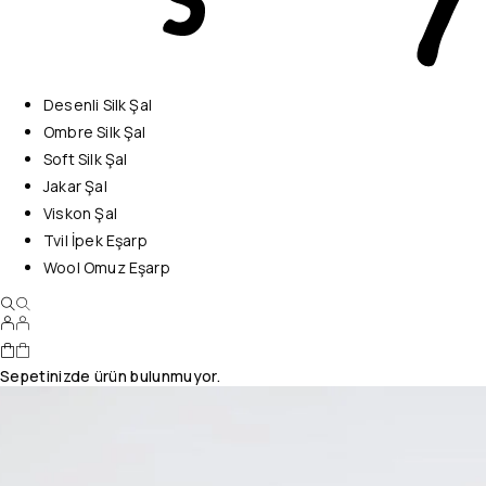
Desenli Silk Şal
Ombre Silk Şal
Soft Silk Şal
Jakar Şal
Viskon Şal
Tvil İpek Eşarp
Wool Omuz Eşarp
Sepetinizde ürün bulunmuyor.