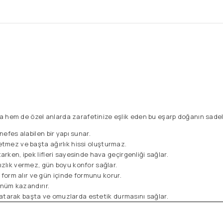
hem de özel anlarda zarafetinize eşlik eden bu eşarp doğanın sadeliği
nefes alabilen bir yapı sunar.
letmez ve başta ağırlık hissi oluşturmaz.
arken, ipek lifleri sayesinde hava geçirgenliği sağlar.
ızlık vermez, gün boyu konfor sağlar.
orm alır ve gün içinde formunu korur.
ünüm kazandırır.
katarak başta ve omuzlarda estetik durmasını sağlar.