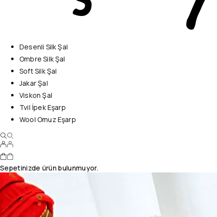
Desenli Silk Şal
Ombre Silk Şal
Soft Silk Şal
Jakar Şal
Viskon Şal
Tvil İpek Eşarp
Wool Omuz Eşarp
Sepetinizde ürün bulunmuyor.