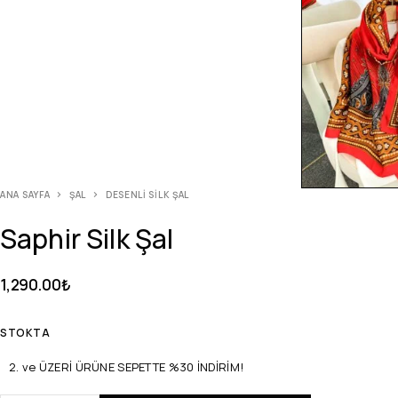
ANA SAYFA
ŞAL
DESENLI SILK ŞAL
Saphir Silk Şal
1,290.00
₺
STOKTA
2. ve ÜZERİ ÜRÜNE SEPETTE %30 İNDİRİM!