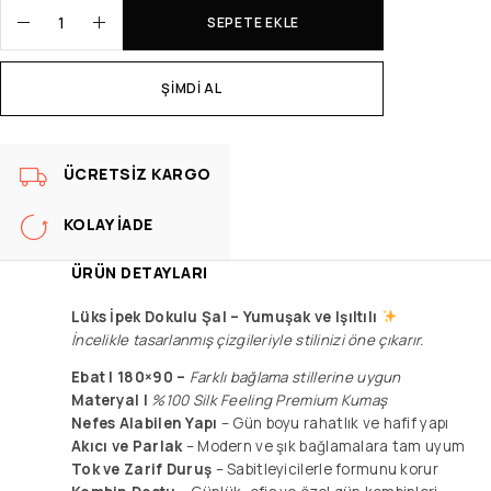
SEPETE EKLE
ŞIMDI AL
ÜCRETSIZ KARGO
KOLAY İADE
ÜRÜN DETAYLARI
Lüks İpek Dokulu Şal –
Yumuşak ve Işıltılı
İncelikle tasarlanmış çizgileriyle stilinizi öne çıkarır.
Ebat | 180×90 –
F
arklı bağlama stillerine uygun
Materyal |
%100 Silk Feeling Premium Kumaş
Nefes Alabilen Yapı
– Gün boyu rahatlık ve hafif yapı
Akıcı ve Parlak
– Modern ve şık bağlamalara tam uyum
Tok ve Zarif
Duruş
– Sabitleyicilerle formunu korur