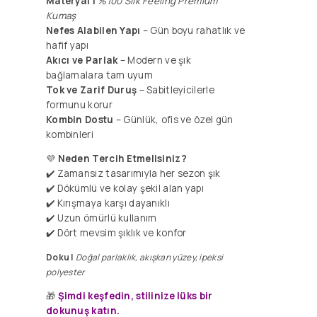
Materyal |
%100 Silk Feeling Premium
Kumaş
Nefes Alabilen Yapı
– Gün boyu rahatlık ve
hafif yapı
Akıcı ve Parlak
– Modern ve şık
bağlamalara tam uyum
Tok ve Zarif
Duruş
– Sabitleyicilerle
formunu korur
Kombin Dostu
– Günlük, ofis ve özel gün
kombinleri
💜
Neden Tercih Etmelisiniz?
✔️ Zamansız tasarımıyla her sezon şık
✔️ Dökümlü ve kolay şekil alan yapı
✔️ ​Kırışmaya karşı dayanıklı
✔️ Uzun ömürlü kullanım
✔️ Dört mevsim şıklık ve konfor
Doku |
Doğal parlaklık, akışkan yüzey, ipeksi
polyester
🎁
Şimdi keşfedin, stilinize lüks bir
dokunuş katın.