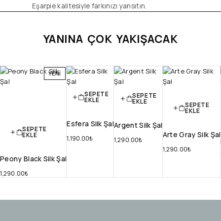
Eşarpie kalitesiyle farkınızı yansıtın.
YANINA ÇOK YAKIŞACAK
YENI
SEPETE
SEPETE
EKLE
EKLE
SEPETE
EKLE
Esfera Silk Şal
Argent Silk Şal
SEPETE
Arte Gray Silk Şal
EKLE
1,190.00
₺
1,290.00
₺
1,290.00
₺
Peony Black Silk Şal
1,290.00
₺