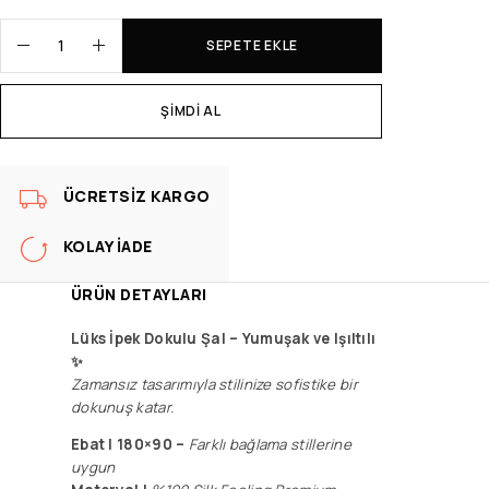
SEPETE EKLE
ŞIMDI AL
ÜCRETSIZ KARGO
KOLAY İADE
ÜRÜN DETAYLARI
Lüks İpek Dokulu Şal –
Yumuşak ve Işıltılı
✨
Zamansız tasarımıyla stilinize sofistike bir
dokunuş katar.
Ebat | 180×90 –
F
arklı bağlama stillerine
uygun