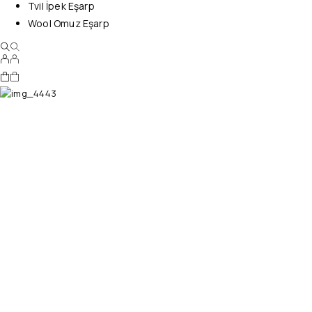
Tvil İpek Eşarp
Wool Omuz Eşarp