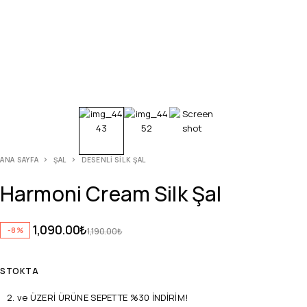
ANA SAYFA
ŞAL
DESENLI SILK ŞAL
Harmoni Cream Silk Şal
1,090.00
₺
-8%
1,190.00
₺
STOKTA
2. ve ÜZERİ ÜRÜNE SEPETTE %30 İNDİRİM!