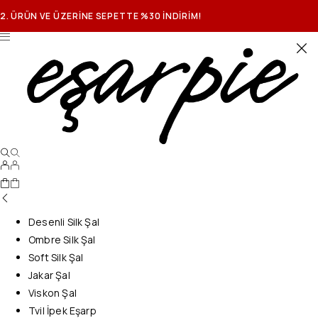
2. ÜRÜN VE ÜZERİNE SEPETTE %30 İNDİRİM!
Desenli Silk Şal
Ombre Silk Şal
Soft Silk Şal
Jakar Şal
Viskon Şal
Tvil İpek Eşarp