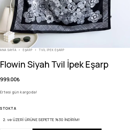
ANA SAYFA
EŞARP
TVIL İPEK EŞARP
Flowin Siyah Tvil İpek Eşarp
999.00
₺
Ertesi gün kargoda!
STOKTA
2. ve ÜZERİ ÜRÜNE SEPETTE %30 İNDİRİM!