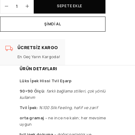
SEPETE EKLE
ŞIMDI AL
ÜCRETSIZ KARGO
En Geç Yarın Kargoda!
ÜRÜN DETAYLARI
Lüks İpek Hissi Tvil Eşarp
90×90 Ölçü:
f
arklı bağlama stilleri, çok yönlü
kullanım
Tvil İpek:
%100 Silk Feeling, hafif ve zarif
orta gramaj
– ne ince ne kalın; her mevsime
uygun
tvil ipek dokuma
– doğal parlaklık ve