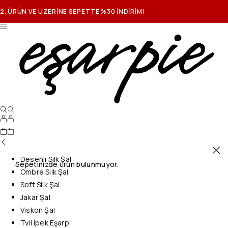
2. ÜRÜN VE ÜZERİNE SEPETTE %30 İNDİRİM!
Desenli Silk Şal
Sepetinizde ürün bulunmuyor.
Ombre Silk Şal
Soft Silk Şal
Jakar Şal
Viskon Şal
Tvil İpek Eşarp