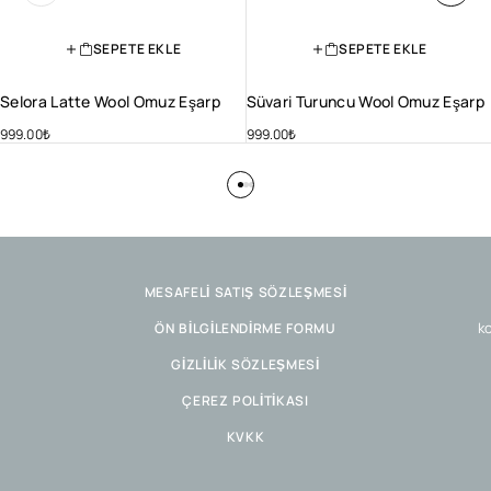
SEPETE EKLE
SEPETE EKLE
Selora Latte Wool Omuz Eşarp
Süvari Turuncu Wool Omuz Eşarp
999.00
₺
999.00
₺
MESAFELİ SATIŞ SÖZLEŞMESİ
ko
ÖN BİLGİLENDİRME FORMU
GİZLİLİK SÖZLEŞMESİ
ÇEREZ POLİTİKASI
KVKK