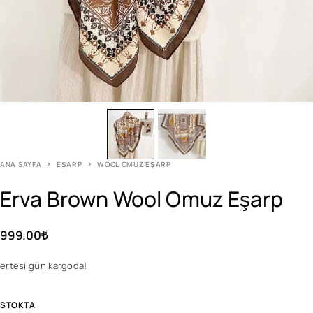
ANA SAYFA
EŞARP
WOOL OMUZ EŞARP
Erva Brown Wool Omuz Eşarp
999.00
₺
ertesi gün kargoda!
STOKTA