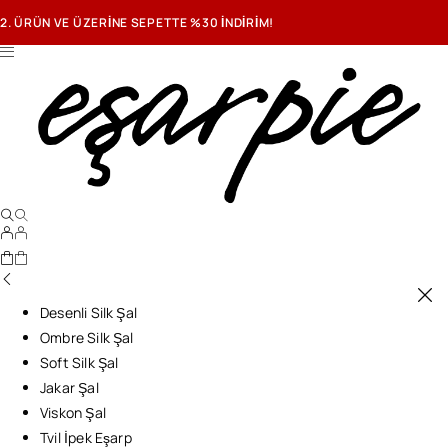
2. ÜRÜN VE ÜZERİNE SEPETTE %30 İNDİRİM!
Desenli Silk Şal
Ombre Silk Şal
Soft Silk Şal
Jakar Şal
Viskon Şal
Tvil İpek Eşarp