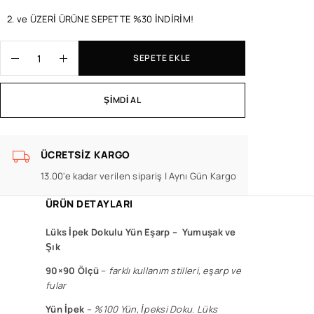
2. ve ÜZERİ ÜRÜNE SEPETTE %30 İNDİRİM!
SEPETE EKLE
ŞIMDI AL
ÜCRETSIZ KARGO
13.00'e kadar verilen sipariş | Aynı Gün Kargo
ÜRÜN DETAYLARI
Lüks İpek Dokulu Yün Eşarp –
Yumuşak ve
Şık
90×90 Ölçü
–
f
arklı kullanım stilleri, eşarp ve
fular
Yün İpek
–
%100 Yün, İpeksi Doku. Lüks