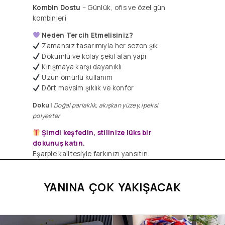
Kombin Dostu
– Günlük, ofis ve özel gün
kombinleri
Neden Tercih Etmelisiniz?
Zamansız tasarımıyla her sezon şık
Dökümlü ve kolay şekil alan yapı
​Kırışmaya karşı dayanıklı
Uzun ömürlü kullanım
Dört mevsim şıklık ve konfor
Doku |
Doğal parlaklık, akışkan yüzey, ipeksi
polyester
Şimdi keşfedin, stilinize lüks bir
dokunuş katın.
Eşarpie kalitesiyle farkınızı yansıtın.
YANINA ÇOK YAKIŞACAK