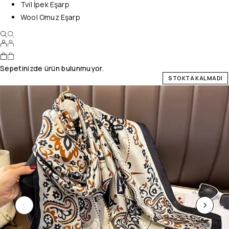
Tvil İpek Eşarp
Wool Omuz Eşarp
Sepetinizde ürün bulunmuyor.
STOKTA KALMADI