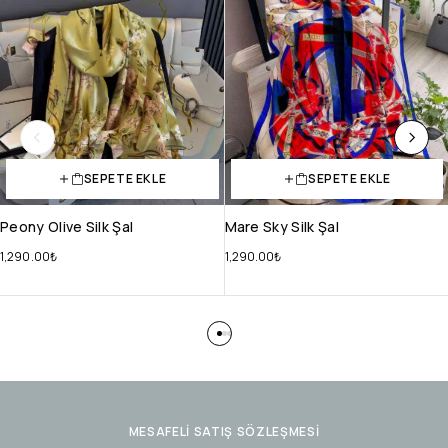
SEPETE EKLE
SEPETE EKLE
Peony Olive Silk Şal
Mare Sky Silk Şal
1,290.00
₺
1,290.00
₺
MESAFELİ SATIŞ SÖZLEŞMESİ