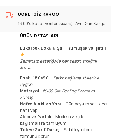
ÜCRETSIZ KARGO
13.00'e kadar verilen sipariş | Aynı Gün Kargo
ÜRÜN DETAYLARI
Lüks İpek Dokulu Şal –
Yumuşak ve Işıltılı
Zamansız estetiğiyle her sezon şıklığını
korur.
Ebat | 180×90 –
F
arklı bağlama stillerine
uygun
Materyal |
%100 Silk Feeling Premium
Kumaş
Nefes Alabilen Yapı
– Gün boyu rahatlık ve
hafif yapı
Akıcı ve Parlak
– Modern ve şık
bağlamalara tam uyum
Tok ve Zarif
Duruş
– Sabitleyicilerle
formunu korur