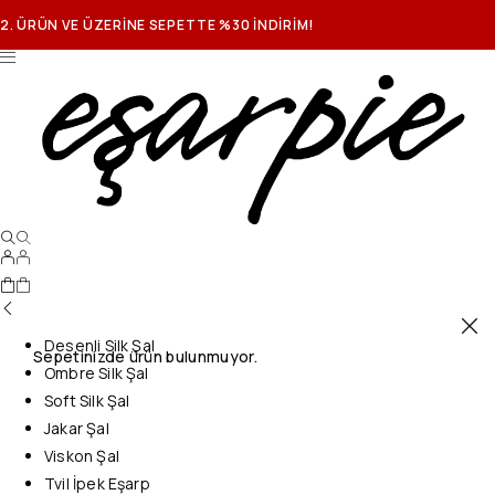
2. ÜRÜN VE ÜZERİNE SEPETTE %30 İNDİRİM!
Desenli Silk Şal
Sepetinizde ürün bulunmuyor.
Ombre Silk Şal
Soft Silk Şal
Jakar Şal
Viskon Şal
Tvil İpek Eşarp