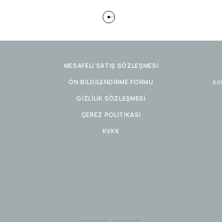
MESAFELİ SATIŞ SÖZLEŞMESİ
ko
ÖN BİLGİLENDİRME FORMU
GİZLİLİK SÖZLEŞMESİ
ÇEREZ POLİTİKASI
KVKK