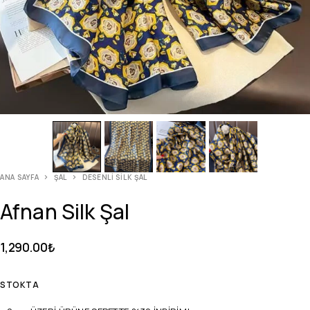
ANA SAYFA
ŞAL
DESENLI SILK ŞAL
Afnan Silk Şal
1,290.00
₺
STOKTA