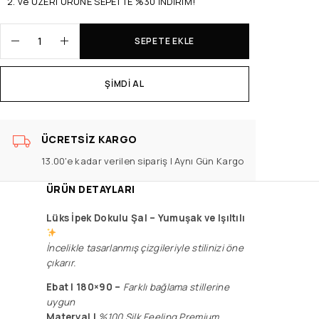
2. ve ÜZERİ ÜRÜNE SEPETTE %30 İNDİRİM!
SEPETE EKLE
ŞIMDI AL
ÜCRETSIZ KARGO
13.00'e kadar verilen sipariş | Aynı Gün Kargo
ÜRÜN DETAYLARI
Lüks İpek Dokulu Şal –
Yumuşak ve Işıltılı
İncelikle tasarlanmış çizgileriyle stilinizi öne
çıkarır.
Ebat | 180×90 –
F
arklı bağlama stillerine
uygun
Materyal |
%100 Silk Feeling Premium