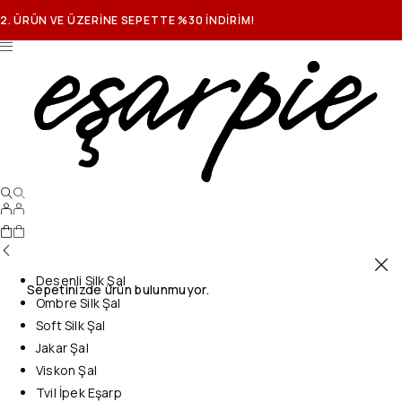
2. ÜRÜN VE ÜZERİNE SEPETTE %30 İNDİRİM!
Desenli Silk Şal
Sepetinizde ürün bulunmuyor.
Ombre Silk Şal
Soft Silk Şal
Jakar Şal
Viskon Şal
Tvil İpek Eşarp