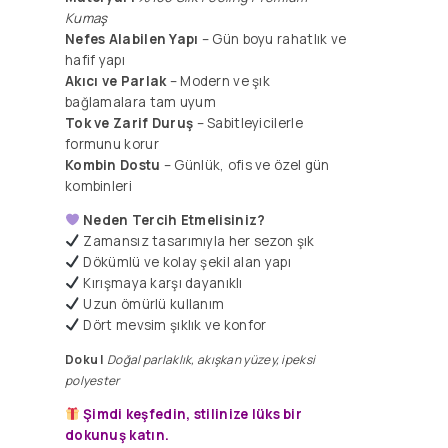
Kumaş
Nefes Alabilen Yapı
– Gün boyu rahatlık ve
hafif yapı
Akıcı ve Parlak
– Modern ve şık
bağlamalara tam uyum
Tok ve Zarif
Duruş
– Sabitleyicilerle
formunu korur
Kombin Dostu
– Günlük, ofis ve özel gün
kombinleri
Neden Tercih Etmelisiniz?
Zamansız tasarımıyla her sezon şık
Dökümlü ve kolay şekil alan yapı
​Kırışmaya karşı dayanıklı
Uzun ömürlü kullanım
Dört mevsim şıklık ve konfor
Doku |
Doğal parlaklık, akışkan yüzey, ipeksi
polyester
Şimdi keşfedin, stilinize lüks bir
dokunuş katın.