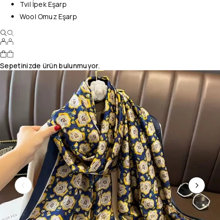
Tvil İpek Eşarp
Wool Omuz Eşarp
Sepetinizde ürün bulunmuyor.