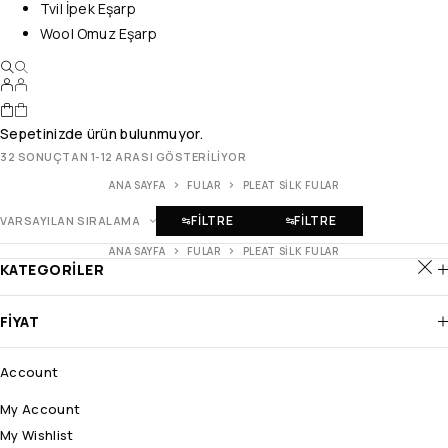
Tvil İpek Eşarp
Wool Omuz Eşarp
Sepetinizde ürün bulunmuyor.
32 SONUÇTAN 1-12 ARASI GÖSTERILIYOR
ANA SAYFA
FULAR
PLEAT SILK FULAR
FILTRE
FILTRE
VARSAYILAN SIRALAMA
ANA SAYFA
FULAR
PLEAT SILK FULAR
KATEGORILER
FIYAT
Account
My Account
My Wishlist