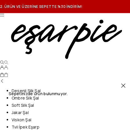
2. ÜRÜN VE ÜZERİNE SEPETTE %30 İNDİRİM!
Desenli Silk Şal
Sepetinizde ürün bulunmuyor.
Ombre Silk Şal
Soft Silk Şal
Jakar Şal
Viskon Şal
Tvil İpek Eşarp